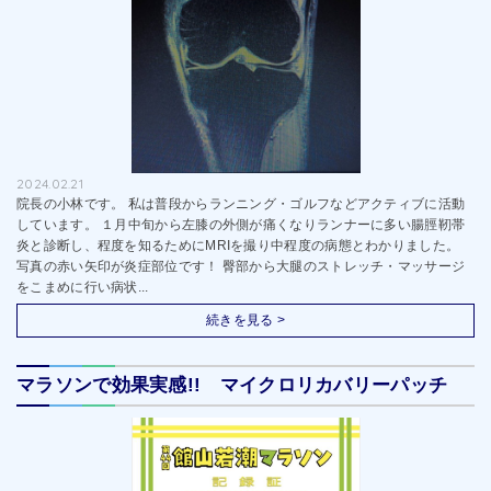
2024.02.21
院長の小林です。 私は普段からランニング・ゴルフなどアクティブに活動
しています。 １月中旬から左膝の外側が痛くなりランナーに多い腸脛靭帯
炎と診断し、程度を知るためにMRIを撮り中程度の病態とわかりました。
写真の赤い矢印が炎症部位です！ 臀部から大腿のストレッチ・マッサージ
をこまめに行い病状...
続きを見る >
マラソンで効果実感!! マイクロリカバリーパッチ