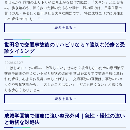
ませんか？ 階段の上り下りや立ち上がる動作の際に、「ズキン」と走る痛
み。歩き始めや、長く歩いた後のだるさや腫れ。膝の痛みは、日常生活の
質（QOL）を著しく低下させる大きな問題です。 特に成城エリアにお住ま
いの皆様の中にも、「...
続きを見る >
世田谷で交通事故後のリハビリなら？適切な治療と受
診タイミング
2026.02.27
Ⅰ. はじめに：その痛み、放置していませんか？後悔しないための専門治療
交通事故後の見えない不安と症状の遅延性 世田谷エリアで交通事故に遭わ
れた皆様、心よりお見舞い申し上げます。 交通事故の直後は、事故のショ
ックや興奮状態から、「大したことはない」「どこも痛くない」と感じる
方も少なくありません...
続きを見る >
成城学園前で腰痛に強い整形外科｜急性・慢性の違い
と適切な対処法