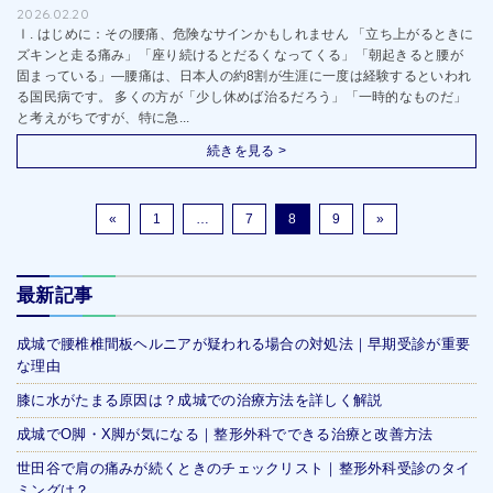
2026.02.20
Ⅰ. はじめに：その腰痛、危険なサインかもしれません 「立ち上がるときに
ズキンと走る痛み」「座り続けるとだるくなってくる」「朝起きると腰が
固まっている」—腰痛は、日本人の約8割が生涯に一度は経験するといわれ
る国民病です。 多くの方が「少し休めば治るだろう」「一時的なものだ」
と考えがちですが、特に急...
続きを見る >
«
1
…
7
8
9
»
最新記事
成城で腰椎椎間板ヘルニアが疑われる場合の対処法｜早期受診が重要
な理由
膝に水がたまる原因は？成城での治療方法を詳しく解説
成城でO脚・X脚が気になる｜整形外科でできる治療と改善方法
世田谷で肩の痛みが続くときのチェックリスト｜整形外科受診のタイ
ミングは？