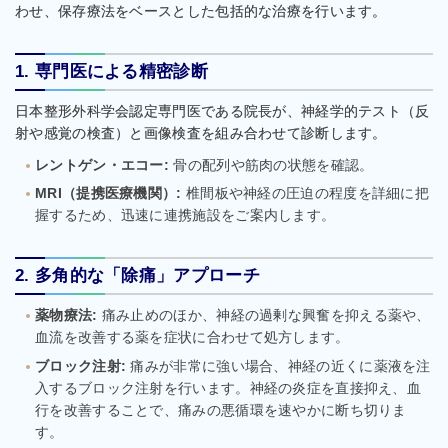
わせ、保存療法をベースとした包括的な治療を行います。
1. 専門医による精密診断
日本整形外科学会認定専門医である院長が、神経学的テスト（反
射や感覚の検査）と画像検査を組み合わせて診断します。
レントゲン・エコー:
骨の配列や筋肉の状態を確認。
MRI（提携医療機関）:
椎間板や神経の圧迫の程度を詳細に把
握するため、迅速に連携施設をご案内します。
2. 多角的な「除痛」アプローチ
薬物療法:
痛み止めのほか、神経の過剰な興奮を抑える薬や、
血流を改善する薬を症状に合わせて処方します。
ブロック注射:
痛みが非常に強い場合、神経の近くに薬液を注
入するブロック注射を行います。神経の炎症を直接抑え、血
行を改善することで、痛みの悪循環を速やかに断ち切りま
す。