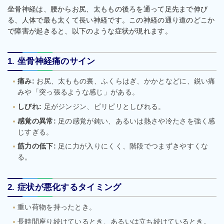
坐骨神経は、腰からお尻、太ももの後ろを通って足先まで伸び
る、人体で最も太くて長い神経です。この神経の通り道のどこか
で障害が起きると、以下のような症状が現れます。
1. 坐骨神経痛のサイン
痛み:
お尻、太ももの裏、ふくらはぎ、かかとなどに、鋭い痛
みや「突っ張るような感じ」がある。
しびれ:
足がジンジン、ピリピリとしびれる。
感覚の異常:
足の感覚が鈍い、あるいは熱さや冷たさを強く感
じすぎる。
筋力の低下:
足に力が入りにくく、階段でつまずきやすくな
る。
2. 症状が悪化するタイミング
重い荷物を持ったとき。
長時間座り続けているとき、あるいは立ち続けているとき。