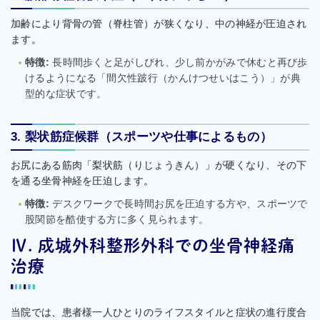
加齢により背骨の管（脊柱管）が狭くなり、中の神経が圧迫され
ます。
特徴:
長時間歩くと足がしびれ、少し前かがみで休むと再び歩
けるようになる「間欠性跛行（かんけつせいはこう）」が典
型的な症状です。
3. 梨状筋症候群（スポーツや仕事によるもの）
お尻にある筋肉「梨状筋（りじょうきん）」が硬くなり、その下
を通る坐骨神経を圧迫します。
特徴:
デスクワークで長時間お尻を圧迫する方や、スポーツで
股関節を酷使する方に多く見られます。
Ⅳ. 成城外科整形外科での坐骨神経痛
治療
当院では、患者様一人ひとりのライフスタイルと症状の進行度合