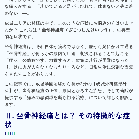
な痛みがする」「歩いていると足がしびれて、休まないと先に進
めない」—。
成城エリアの皆様の中で、このような症状にお悩みの方はいませ
んか？ これらは「
坐骨神経痛（ざこつしんけいつう）
」の典型
的な症状です。
坐骨神経痛は、それ自体が病名ではなく、腰から足にかけて通る
「坐骨神経」が何らかの原因で圧迫・刺激されることで起こる
「症状」の総称です。放置すると、次第に歩行が困難になった
り、足に力が入らなくなったりするなど、日常生活に深刻な支障
をきたすことがあります。
この記事では、成城学園前駅から徒歩2分の【成城外科整形外
科】が、坐骨神経痛の正体、原因となる主な疾患、そして当院が
提供する「痛みの悪循環を断ち切る治療」について詳しく解説し
ます。
Ⅱ. 坐骨神経痛とは？ その特徴的な症
状