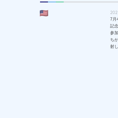
2025
7
記
参
ち
射し