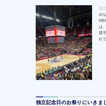
202
み
N
は
選
れで
独立記念日のお祭りにいきま