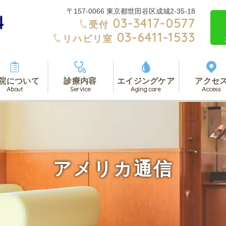
〒157-0066 東京都世田谷区成城2-35-18
03-3417-0577
受付
03-6411-1533
リハビリ室
院について
診療内容
エイジングケア
アクセ
Aging care
Service
Access
About
アメリカ通信