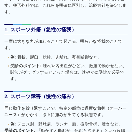
す。整形外科では、これらを明確に区別し、治療方針を決定しま
す。
1. スポーツ外傷（急性の怪我）
一度に大きな力が加わることで起こる、明らかな怪我のことで
す。
例:
骨折、脱臼、捻挫、肉離れ、靭帯断裂など。
受診のポイント:
腫れや内出血がひどい、激痛で動かせない、
関節がグラグラするといった場合は、速やかに受診が必要で
す。
2. スポーツ障害（慢性の痛み）
同じ動作を繰り返すことで、特定の部位に過度な負担（オーバー
ユース）がかかり、徐々に痛みが出てくる状態です。
例:
テニス肘、野球肩、ランナー膝、疲労骨折、腱炎など。
受診のポイント:
「動かすと痛むが、休むと治まる」という段階