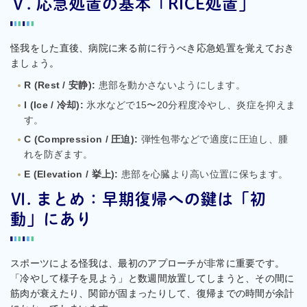
Ⅴ. 応急処置の基本「RICE処置」
怪我をした直後、病院に来る前に行うべき応急処置を覚えておき
ましょう。
R (Rest / 安静):
患部を動かさないようにします。
I (Ice / 冷却):
氷水などで15〜20分程度冷やし、炎症を抑えま
す。
C (Compression / 圧迫):
弾性包帯などで適度に圧迫し、腫
れを防ぎます。
E (Elevation / 挙上):
患部を心臓より高い位置に保ちます。
Ⅵ. まとめ：早期復帰への鍵は「初
動」にあり
スポーツによる怪我は、最初のアプローチが非常に重要です。
「冷やして様子を見よう」と数週間放置してしまうと、その間に
筋肉が衰えたり、関節が固まったりして、復帰までの時間が余計