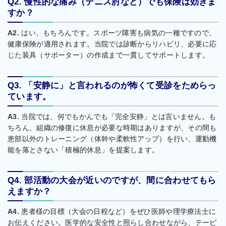
Q2. 慢性的な痛み（テニス肘など）でも保険は効きま
すか？
A2.
はい、もちろんです。スポーツ障害も病気の一種ですので、
健康保険が適用されます。当院では診断からリハビリ、必要に応
じた装具（サポーター）の作成まで一貫してサポートします。
Q3. 「安静に」と言われるのが怖くて受診をためらっ
ています。
A3.
当院では、何でもかんでも「完全安静」とは言いません。も
ちろん、組織の修復に休息が必要な時期はありますが、その間も
患部以外のトレーニング（体幹や柔軟性アップ）を行い、運動機
能を落とさない「積極的休息」を提案します。
Q4. 部活動の大会が近いのですが、間に合わせてもら
えますか？
A4.
患者様の目標（大会の日程など）をぜひ医師や理学療法士に
お伝えください。医学的な安全性と照らし合わせながら、テーピ