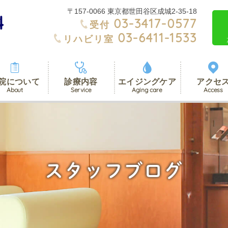
〒157-0066 東京都世田谷区成城2-35-18
03-3417-0577
受付
03-6411-1533
リハビリ室
院について
診療内容
エイジングケア
アクセ
Aging care
Service
Access
About
スタッフブログ